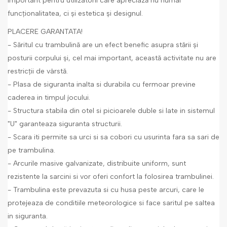
important pentru utilizatorii care apreciază nu numai
funcționalitatea, ci și estetica și designul.
PLACERE GARANTATA!
- Săritul cu trambulină are un efect benefic asupra stării și
posturii corpului și, cel mai important, această activitate nu are
restricții de vârstă.
- Plasa de siguranta inalta si durabila cu fermoar previne
caderea in timpul jocului.
- Structura stabila din otel si picioarele duble si late in sistemul
"U" garanteaza siguranta structurii.
- Scara iti permite sa urci si sa cobori cu usurinta fara sa sari de
pe trambulina.
- Arcurile masive galvanizate, distribuite uniform, sunt
rezistente la sarcini si vor oferi confort la folosirea trambulinei.
- Trambulina este prevazuta si cu husa peste arcuri, care le
protejeaza de conditiile meteorologice si face saritul pe saltea
in siguranta.