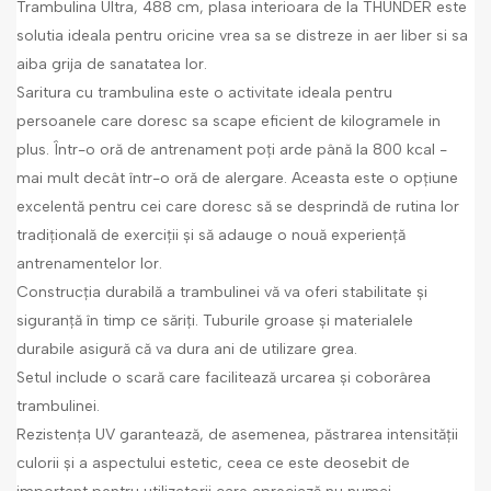
Trambulina Ultra, 488 cm, plasa interioara de la THUNDER este
solutia ideala pentru oricine vrea sa se distreze in aer liber si sa
aiba grija de sanatatea lor.
Saritura cu trambulina este o activitate ideala pentru
persoanele care doresc sa scape eficient de kilogramele in
plus. Într-o oră de antrenament poți arde până la 800 kcal -
mai mult decât într-o oră de alergare. Aceasta este o opțiune
excelentă pentru cei care doresc să se desprindă de rutina lor
tradițională de exerciții și să adauge o nouă experiență
antrenamentelor lor.
Construcția durabilă a trambulinei vă va oferi stabilitate și
siguranță în timp ce săriți. Tuburile groase și materialele
durabile asigură că va dura ani de utilizare grea.
Setul include o scară care facilitează urcarea și coborârea
trambulinei.
Rezistența UV garantează, de asemenea, păstrarea intensității
culorii și a aspectului estetic, ceea ce este deosebit de