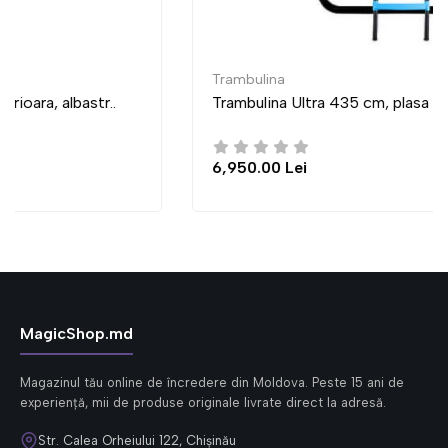
Trambulina
Trambulina Ultra 435 cm, plasa interioara, albastr..
6,950.00 Lei
MagicShop.md
Magazinul tău online de încredere din Moldova. Peste 15 ani de
experiență, mii de produse originale livrate direct la adresă.
Str. Calea Orheiului 122, Chișinău