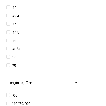
42
42.4
44
44.5
45
45/75
50
75
Lungime, Cm
100
140/170/200