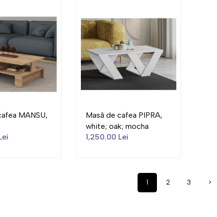
cafea MANSU,
Masă de cafea PIPRA,
white; oak; mocha
Lei
1,250.00 Lei
1
2
3
>