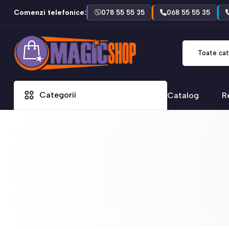
Comenzi telefonice:
078 55 55 35
068 55 55 35
Toate cat
Categorii
Catalog
R