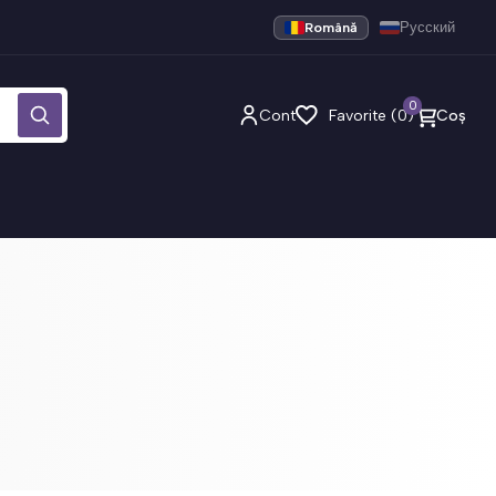
Română
Русский
0
Cont
Favorite (0)
Coș