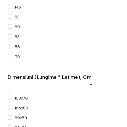
145
53
80
83
88
90
Dimensiuni (lungime * Latime), Cm
100x70
166x83
80x50