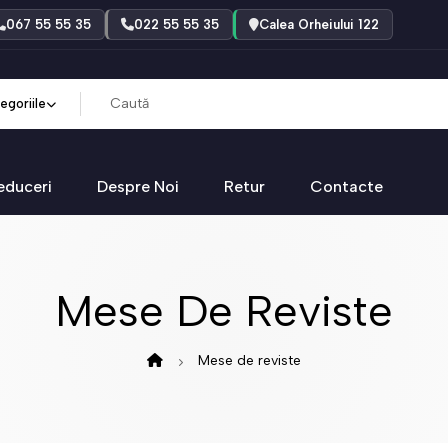
067 55 55 35
022 55 55 35
Calea Orheiului 122
egoriile
educeri
Despre Noi
Retur
Contacte
Mese De Reviste
Mese de reviste