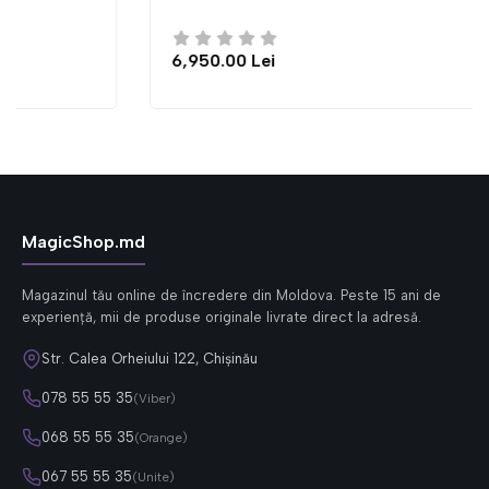
6,950.00 Lei
MagicShop.md
Magazinul tău online de încredere din Moldova. Peste 15 ani de
experiență, mii de produse originale livrate direct la adresă.
Str. Calea Orheiului 122, Chișinău
078 55 55 35
(Viber)
068 55 55 35
(Orange)
067 55 55 35
(Unite)