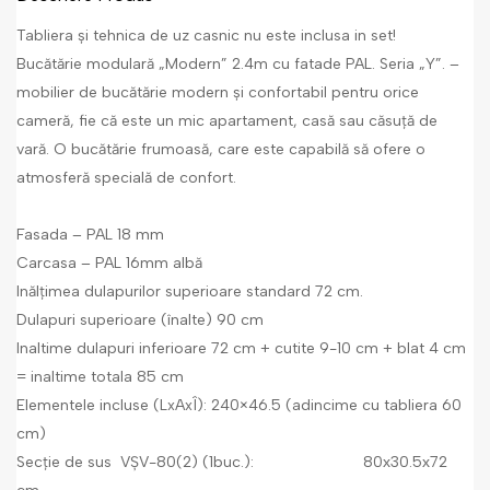
Tabliera și tehnica de uz casnic nu este inclusa in set!
Bucătărie modulară „Modern” 2.4m cu fatade PAL. Seria „Y”. –
mobilier de bucătărie modern și confortabil pentru orice
cameră, fie că este un mic apartament, casă sau căsuță de
vară. O bucătărie frumoasă, care este capabilă să ofere o
atmosferă specială de confort.
Fasada – PAL 18 mm
Carcasa – PAL 16mm albă
Inălțimea dulapurilor superioare standard 72 cm.
Dulapuri superioare (înalte) 90 cm
Inaltime dulapuri inferioare 72 cm + cutite 9-10 cm + blat 4 cm
= inaltime totala 85 cm
Elementele incluse (LxAxÎ): 240×46.5 (adincime cu tabliera 60
cm)
Secție de sus VȘV-80(2) (1buc.): 80х30.5х72