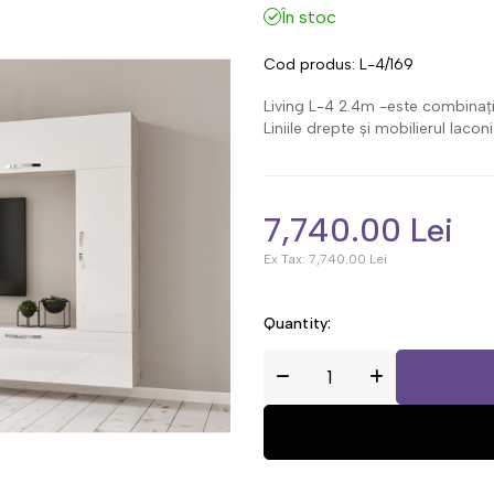
În stoc
Cod produs:
L-4/169
Living L-4 2.4m -este combinați
Liniile drepte și mobilierul laco
7,740.00 Lei
Ex Tax:
7,740.00 Lei
Quantity: