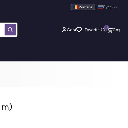
Română
Русский
0
Cont
Favorite (0)
Coș
.4m)