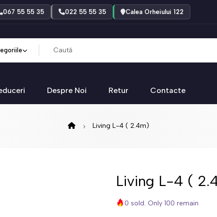
067 55 55 35
022 55 55 35
Calea Orheiului 122
egoriile
educeri
Despre Noi
Retur
Contacte
Living L-4 ( 2.4m)
Living L-4 ( 2
0 sold. Only 100 remain