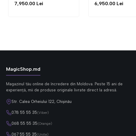
7,950.00 Lei
6,950.00 Lei
MagicShop.md
Magazinul tău online de încredere din Moldova. Peste 15 ani de
experiență, mii de produse originale livrate direct la adresă.
Str. Calea Orheiului 122, Chișinău
078 55 55 35
(Viber)
068 55 55 35
(Orange)
067 55 55 35
(Unite)