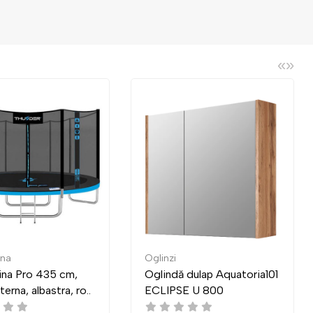
«
»
Oglinzi
Mes
o 435 cm,
Oglindă dulap Aquatoria101
Mas
lbastra, ro..
ECLIPSE U 800
03 