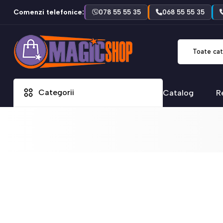
Comenzi telefonice:
078 55 55 35
068 55 55 35
Toate cat
Categorii
Catalog
R