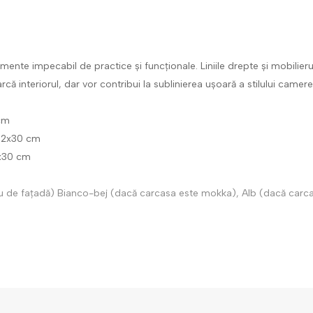
ente impecabil de practice și funcționale. Liniile drepte și mobilieru
că interiorul, dar vor contribui la sublinierea ușoară a stilului camerei
 cm
x32x30 cm
2x30 cm
u de fațadă) Bianco-bej (dacă carcasa este mokka), Alb (dacă carc