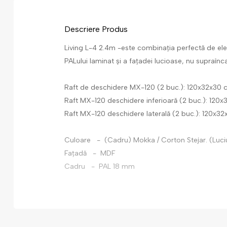
Descriere Produs
Living L-4 2.4m -este combinația perfectă de elem
PALului laminat și a fațadei lucioase, nu supraîncar
Raft de deschidere MX-120 (2 buc.): 120x32x30
Raft MX-120 deschidere inferioară (2 buc.): 120
Raft MX-120 deschidere laterală (2 buc.): 120x3
Culoare - (Cadru) Mokka / Corton Stejar. (Luci
Fațadă - MDF
Cadru - PAL 18 mm