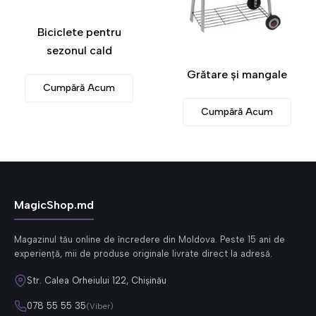
Biciclete pentru
sezonul cald
Grătare și mangale
Cumpără Acum
Cumpără Acum
MagicShop.md
Magazinul tău online de încredere din Moldova. Peste 15 ani de
experiență, mii de produse originale livrate direct la adresă.
Str. Calea Orheiului 122, Chișinău
078 55 55 35
(Viber)