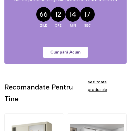
66
12
14
16
Cumpără Acum
Vezi toate
Recomandate Pentru
produsele
Tine