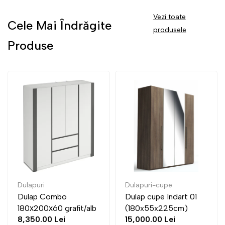
Vezi toate
Cele Mai Îndrăgite
produsele
Produse
Dulapuri-cupe
Dulapuri-cupe
Dulap cupe Indart 01
Dulap cupe Indart 02
/alb
(180x55x225cm)
(135x55x225cm)
15,000.00 Lei
12,500.00 Lei