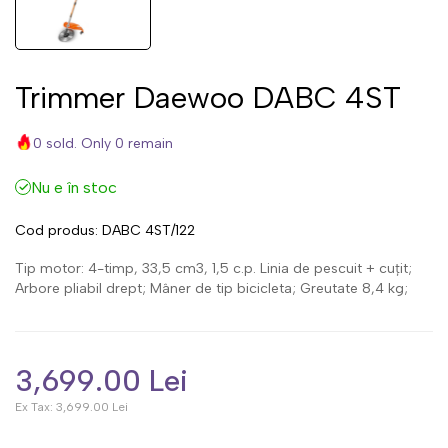
Trimmer Daewoo DABC 4ST
0 sold. Only 0 remain
Nu e în stoc
Cod produs:
DABC 4ST/122
Tip motor: 4-timp, 33,5 cm3, 1,5 c.p. Linia de pescuit + cuțit;
Arbore pliabil drept; Mâner de tip bicicleta; Greutate 8,4 kg;
3,699.00 Lei
Ex Tax:
3,699.00 Lei