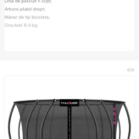
Linia de pescuit + cuțit;
Arbore pliabil drept;
Mâner de tip bicicleta;
Greutate 8,4 kg;
«
»