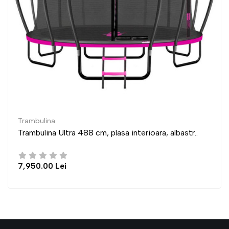
Trambulina
Ultra 488 cm, plasa interioara, albastr..
Trambulina 
ei
6,950.00 L