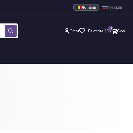
Română
Русский
0
Cont
Favorite (0)
Coș