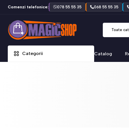
Comenzi telefonice:
078 55 55 35
068 55 55 35
Toate cat
Categorii
Catalog
R