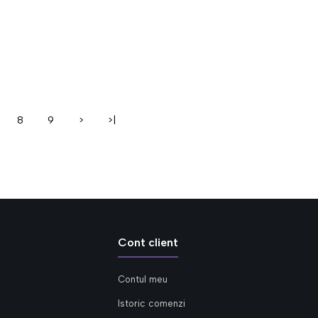
8
9
>
>|
Cont client
Contul meu
Istoric comenzi