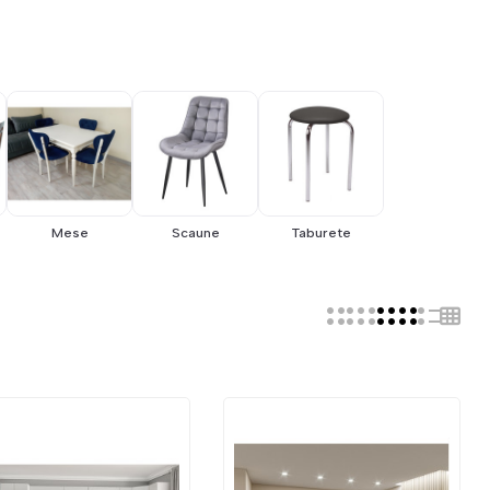
Mese
Scaune
Taburete