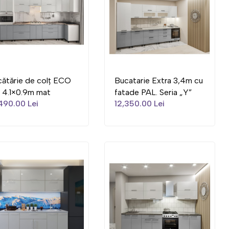
ătărie de colț ECO
Bucatarie Extra 3,4m cu
 4.1×0.9m mat
fatade PAL. Seria „Y”
490.00 Lei
12,350.00 Lei