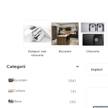
Dulapuri sub
Bucatarii
Chiuvete
chiuveta
Categorii
Bucatarii
(54)
Coltare
(4)
Mese
(91)