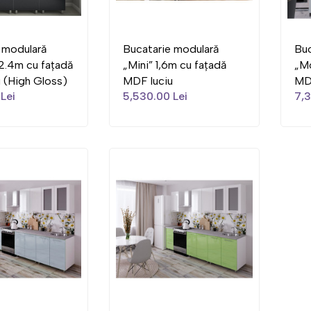
 modulară
Bucatarie modulară
Buc
2.4m cu fațadă
„Mini” 1,6m cu fațadă
„Mo
 (High Gloss)
MDF luciu
MD
 Lei
5,530.00 Lei
7,3