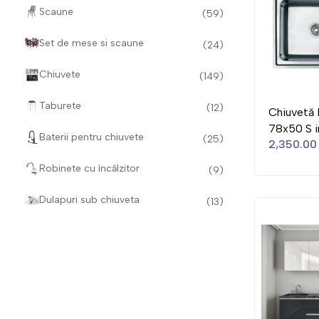
Scaune
(59)
Set de mese si scaune
(24)
Chiuvete
(149)
Taburete
(12)
Chiuvetă 
78x50 S 
Baterii pentru chiuvete
(25)
2,350.00 
Robinete cu încălzitor
(9)
Dulapuri sub chiuveta
(13)