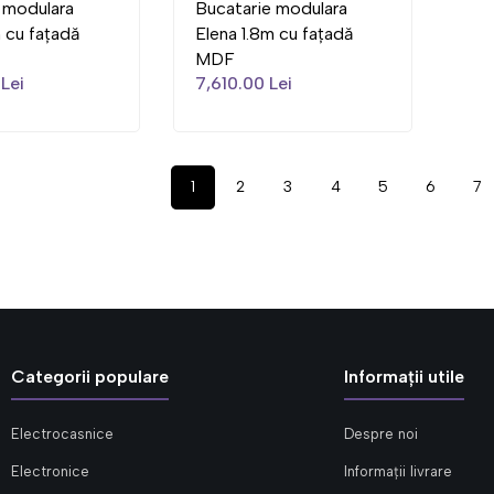
 modulara
Bucatarie modulara
m cu fațadă
Elena 1.8m cu fațadă
MDF
Lei
7,610.00 Lei
1
2
3
4
5
6
7
Categorii populare
Informații utile
Electrocasnice
Despre noi
Electronice
Informații livrare