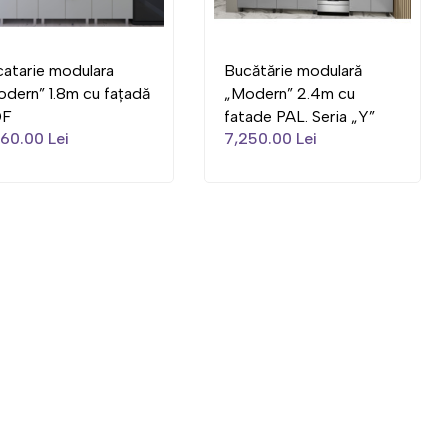
atarie modulara
Bucătărie modulară
dern” 1.8m cu fațadă
„Modern” 2.4m cu
F
fatade PAL. Seria „Y”
60.00 Lei
7,250.00 Lei