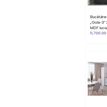
Bucătărie
„Gola-3” 
MDF luciu
11,700.00