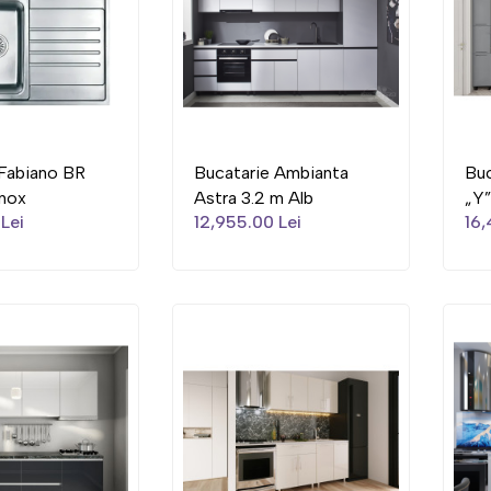
Fabiano BR
Bucatarie Ambianta
Buc
inox
Astra 3.2 m Alb
„Y”
Lei
12,955.00 Lei
16,