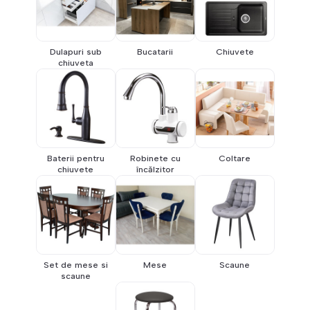
Dulapuri sub
Bucatarii
Chiuvete
chiuveta
Baterii pentru
Robinete cu
Coltare
chiuvete
încălzitor
Set de mese si
Mese
Scaune
scaune