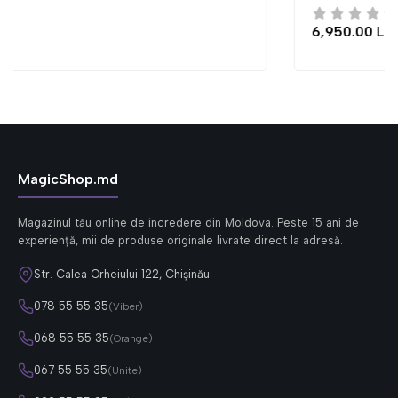
6,950.00 Lei
MagicShop.md
Magazinul tău online de încredere din Moldova. Peste 15 ani de
experiență, mii de produse originale livrate direct la adresă.
Str. Calea Orheiului 122, Chișinău
078 55 55 35
(Viber)
068 55 55 35
(Orange)
067 55 55 35
(Unite)