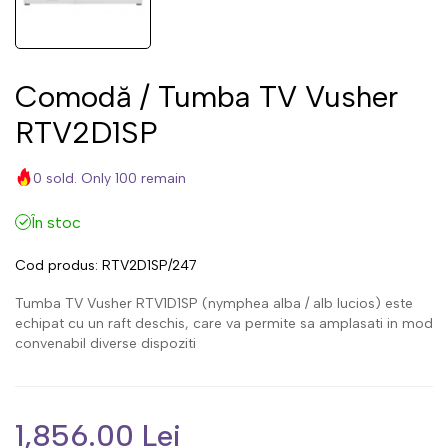
Comodă / Tumba TV Vusher
RTV2D1SP
0 sold. Only 100 remain
În stoc
Cod produs:
RTV2D1SP/247
Tumba TV Vusher RTV1D1SP (nymphea alba / alb lucios) este
echipat cu un raft deschis, care va permite sa amplasati in mod
convenabil diverse dispoziti
1,856.00 Lei