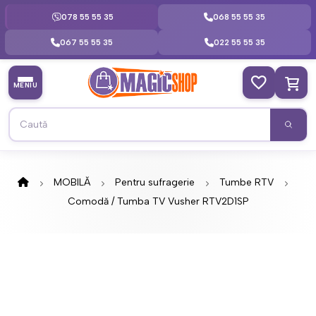
078 55 55 35
068 55 55 35
067 55 55 35
022 55 55 35
MENIU
MOBILĂ
Pentru sufragerie
Tumbe RTV
Comodă / Tumba TV Vusher RTV2D1SP