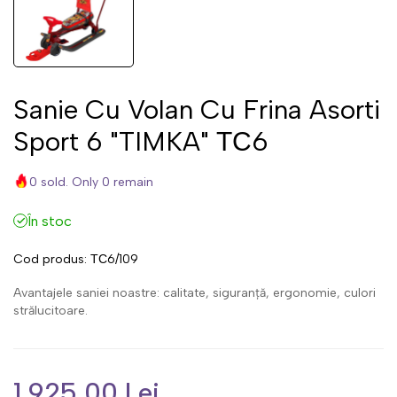
Sanie Cu Volan Cu Frina Asorti
Sport 6 "TIMKA" ТС6
0 sold. Only 0 remain
În stoc
Cod produs:
ТС6/109
Avantajele saniei noastre: calitate, siguranță, ergonomie, culori
strălucitoare.
1,925.00 Lei