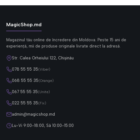
MagicShop.md
Magazinul tău online de încredere din Moldova. Peste 15 ani de
experiență, mii de produse originale livrate direct la adresă.
Str. Calea Orheiului 122, Chișinău
078 55 55 35
(Viber)
068 55 55 35
(Orange)
067 55 55 35
(Unite)
022 55 55 35
(Fix)
admin@magicshop.md
Lu-Vi 9:00-18:00, Sâ 10:00-15:00