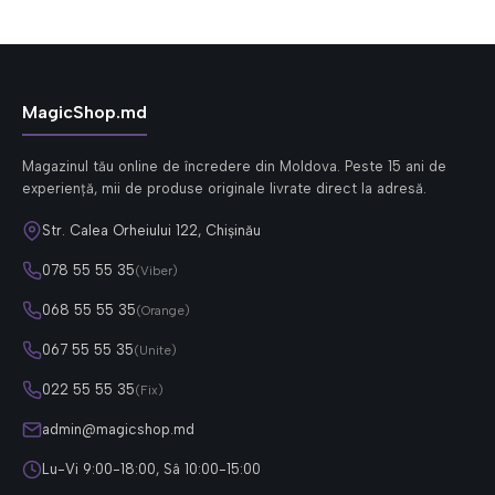
MagicShop.md
Magazinul tău online de încredere din Moldova. Peste 15 ani de
experiență, mii de produse originale livrate direct la adresă.
Str. Calea Orheiului 122, Chișinău
078 55 55 35
(Viber)
068 55 55 35
(Orange)
067 55 55 35
(Unite)
022 55 55 35
(Fix)
admin@magicshop.md
Lu-Vi 9:00-18:00, Sâ 10:00-15:00