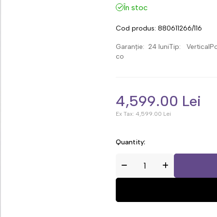
În stoc
Cod produs:
880611266/116
Garanție: 24 luniTip: VerticalP
co
4,599.00 Lei
Ex Tax:
4,599.00 Lei
Quantity: