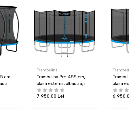
Trambulina
O
Pro 488 cm,
Trambulina Pro 435 cm,
O
 albastra, r..
plasa externa, albastra, ro..
E
i
6,950.00 Lei
2