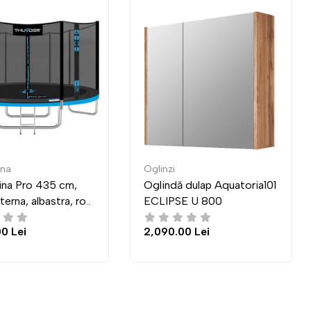
glinzi
Mese de reviste
glindă dulap Aquatoria101
Masa Indart Transformer
CLIPSE U 800
03 (83x83 cm)
,090.00 Lei
4,300.00 Lei