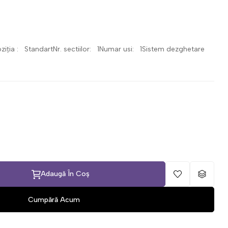
oziția : StandartNr. sectiilor: 1Numar usi: 1Sistem dezghetare
Adaugă În Coș