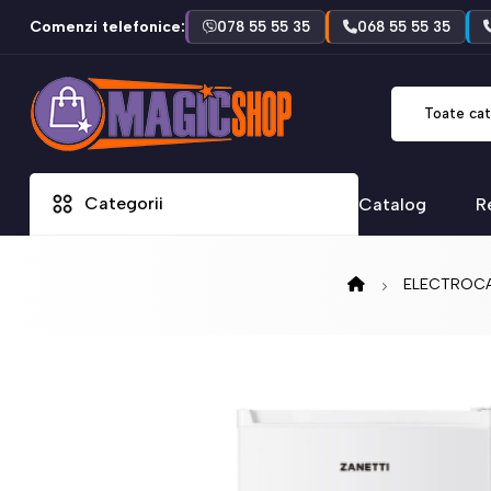
Comenzi telefonice:
078 55 55 35
068 55 55 35
Toate cat
Categorii
Catalog
R
ELECTROCA