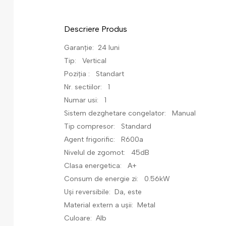
Descriere Produs
Garanție: 24 luni
Tip: Vertical
Poziția : Standart
Nr. sectiilor: 1
Numar usi: 1
Sistem dezghetare congelator: Manual
Tip compresor: Standard
Agent frigorific: R600a
Nivelul de zgomot: 45dB
Clasa energetica: А+
Consum de energie zi: 0.56kW
Uși reversibile: Da, este
Material extern a ușii: Metal
Culoare: Alb