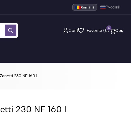
Română
Русский
0
Cont
Favorite (0)
Coș
Zanetti 230 NF 160 L
etti 230 NF 160 L