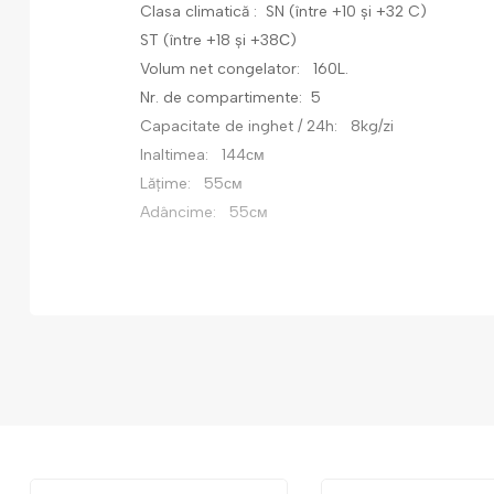
Clasa climatică : SN (între +10 și +32 C)
ST (între +18 și +38С)
Volum net congelator: 160L.
Nr. de compartimente: 5
Capacitate de inghet / 24h: 8kg/zi
Inaltimea: 144см
Lățime: 55см
Adâncime: 55см