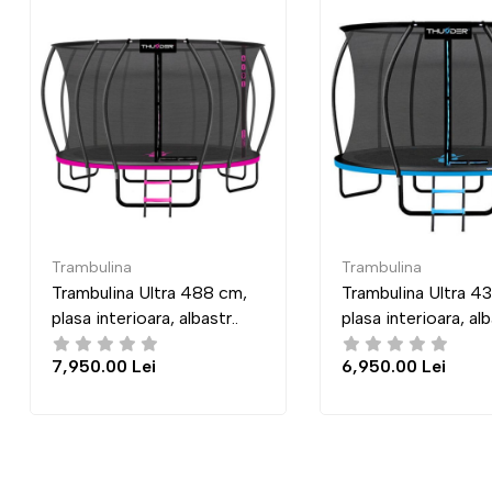
Trambulina
Trambulina
m,
Trambulina Ultra 435 cm,
Trambulina 
.
plasa interioara, albastr..
plasă externa,
6,950.00 Lei
7,950.00 Le