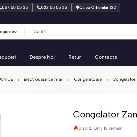
067 55 55 35
022 55 55 35
Calea Orheiului 122
egoriile
educeri
Despre Noi
Retur
Contacte
SNICE
Electrocasnice mari
Congelatoare
Congelator 
Congelator Zan
0 sold. Only 10 remain