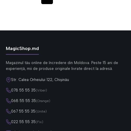
MagicShop.md
Magazinul tău online de încredere din Moldova. Peste 15 ani de
experiență, mii de produse originale livrate direct la adresă.
Str. Calea Orheiului 122, Chișinău
078 55 55 35
(Viber)
068 55 55 35
(Orange)
067 55 55 35
(Unite)
022 55 55 35
(Fix)