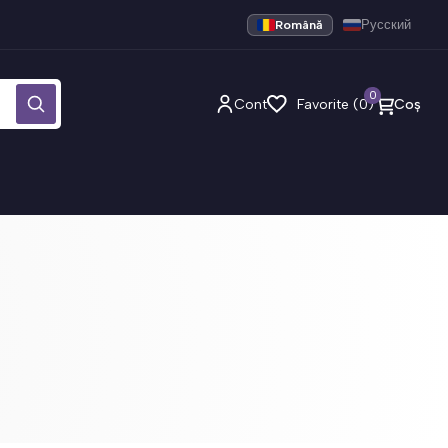
Română
Русский
0
Cont
Favorite (0)
Coș