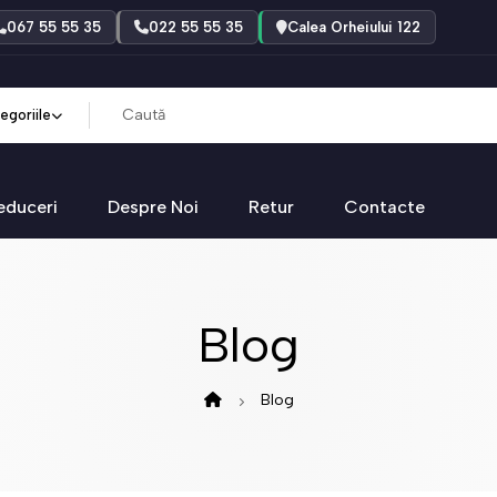
067 55 55 35
022 55 55 35
Calea Orheiului 122
egoriile
educeri
Despre Noi
Retur
Contacte
Blog
Blog