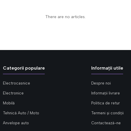
There are no articles.
Categorii populare
Informații utile
Electrocasnice
Despre noi
Electronice
Informații livrare
Mobilă
Politica de retur
Tehnică Auto / Moto
Termeni și condiții
Anvelope auto
Contactează-ne