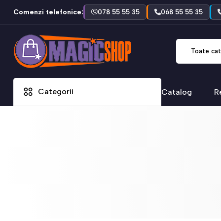
Comenzi telefonice:
078 55 55 35
068 55 55 35
Toate cat
Categorii
Catalog
R