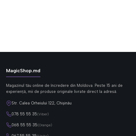
MagicShop.md
Magazinul tău online de încredere din Moldova. Peste 15 ani de
experiență, mii de produse originale livrate direct la adresă.
Str. Calea Orheiului 122, Chișinău
078 55 55 35
(Viber)
068 55 55 35
(Orange)
067 55 55 35