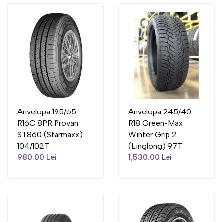
Anvelopa 195/65
Anvelopa 245/40
R16C 8PR Provan
R18 Green-Max
ST860 (Starmaxx)
Winter Grip 2
104/102T
(Linglong) 97T
980.00 Lei
1,530.00 Lei