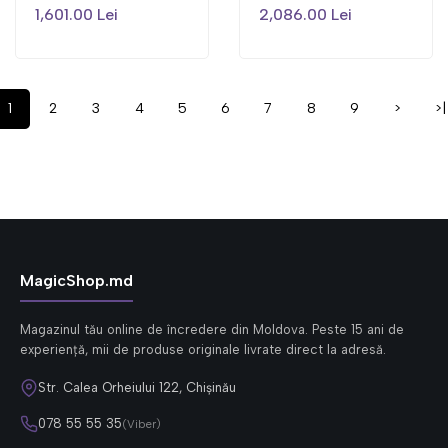
1,601.00 Lei
2,086.00 Lei
1
2
3
4
5
6
7
8
9
>
>|
MagicShop.md
Magazinul tău online de încredere din Moldova. Peste 15 ani de
experiență, mii de produse originale livrate direct la adresă.
Str. Calea Orheiului 122, Chișinău
078 55 55 35
(Viber)