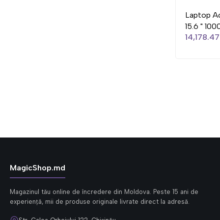
Laptop Ac
15.6 " 100
14,178.47
MagicShop.md
Magazinul tău online de încredere din Moldova. Peste 15 ani de
experiență, mii de produse originale livrate direct la adresă.