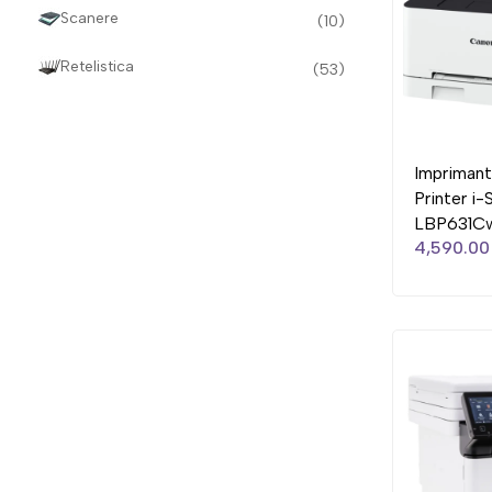
Scanere
(10)
Retelistica
(53)
Imprimant
Printer i
LBP631Cw
4,590.00 