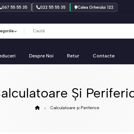
067 55 55 35
022 55 55 35
Calea Orheiului 122
egoriile
educeri
Despre Noi
Retur
Contacte
alculatoare Și Periferi
Calculatoare și Periferice