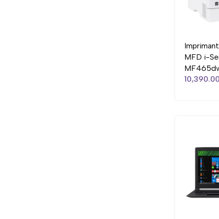
Impriman
MFD i-Se
MF465dw,
10,390.00