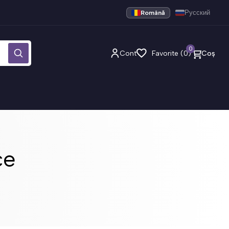
Română
Русский
0
Cont
Favorite (0)
Coș
ce