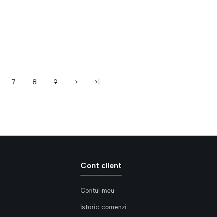
7
8
9
>
>|
Cont client
Contul meu
Istoric comenzi