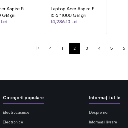
er Aspire 5
Laptop Acer Aspire 5
0 GB gri
15.6 " 1000 GB gri
 Lei
14,286.10 Lei
|<
<
1
2
3
4
5
6
Categorii populare
Informații utile
Electrocasnice
Despre noi
Electronice
Informații livrare