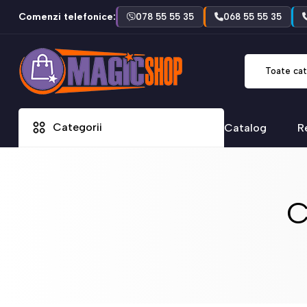
Comenzi telefonice:
078 55 55 35
068 55 55 35
Toate cat
Categorii
Catalog
R
C