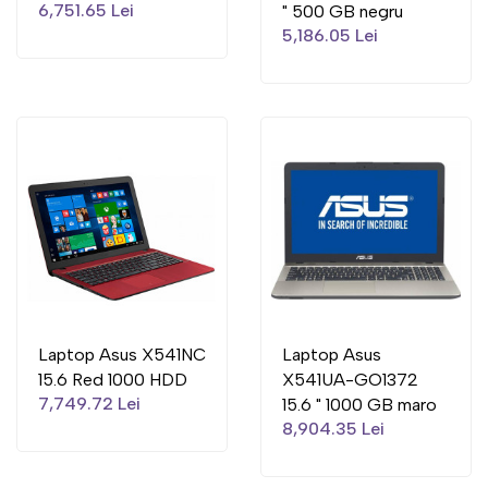
6,751.65 Lei
" 500 GB negru
5,186.05 Lei
Laptop Asus X541NC
Laptop Asus
15.6 Red 1000 HDD
X541UA-GO1372
7,749.72 Lei
15.6 " 1000 GB maro
8,904.35 Lei