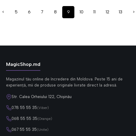
<
5
6
7
8
9
10
11
12
13
>
MagicShop.md
Magazinul tău online de încredere din Moldova. Peste 15 ani de
experiență, mii de produse originale livrate direct la adresă.
Str. Calea Orheiului 122, Chișinău
078 55 55 35
(Viber)
068 55 55 35
(Orange)
067 55 55 35
(Unite)