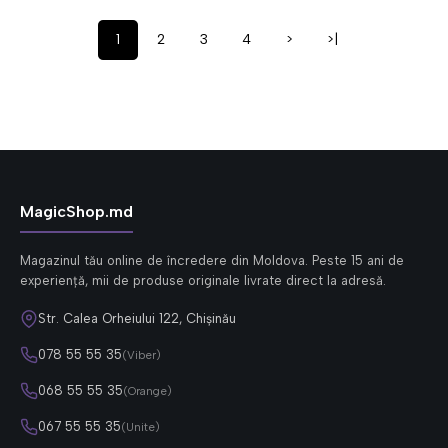
1
2
3
4
>
>|
MagicShop.md
Magazinul tău online de încredere din Moldova. Peste 15 ani de
experiență, mii de produse originale livrate direct la adresă.
Str. Calea Orheiului 122, Chișinău
078 55 55 35
(Viber)
068 55 55 35
(Orange)
067 55 55 35
(Unite)