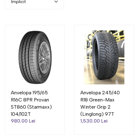
Anvelopa 195/65
Anvelopa 245/40
R16C 8PR Provan
R18 Green-Max
ST860 (Starmaxx)
Winter Grip 2
104/102T
(Linglong) 97T
980.00 Lei
1,530.00 Lei