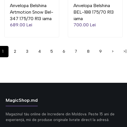
Anvelopa Belshina
Anvelopa Belshina
Artmotion Snow Bel-
BEL-188 175/70 R13
347 175/70 R13 iarna
iarna
689.00 Lei
700.00 Lei
1
2
3
4
5
6
7
8
9
>
>|
MagicShop.md
Magazinul tău online de încredere din Moldova. Peste 15 ani de
experiență, mii de produse originale livrate direct la adresă.