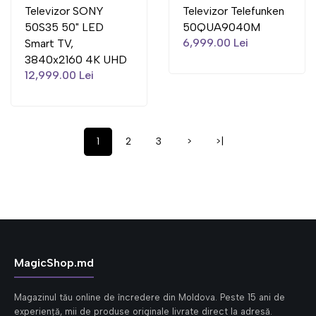
Televizor SONY
Televizor Telefunken
50S35 50" LED
50QUA9040M
6,999.00 Lei
Smart TV,
3840x2160 4K UHD
12,999.00 Lei
1
2
3
>
>|
MagicShop.md
Magazinul tău online de încredere din Moldova. Peste 15 ani de
experiență, mii de produse originale livrate direct la adresă.