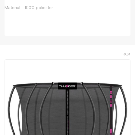
Material - 100% poliester
«
»