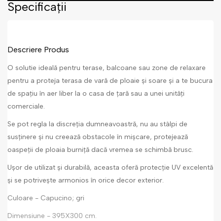
Specificații
Descriere Produs
O solutie ideală pentru terase, balcoane sau zone de relaxare
pentru a proteja terasa de vară de ploaie și soare și a te bucura
de spațiu în aer liber la o casa de țară sau a unei unități
comerciale.
Se pot regla la discreția dumneavoastră, nu au stâlpi de
susținere și nu creează obstacole în mișcare, protejează
oaspeții de ploaia burniță dacă vremea se schimbă brusc.
Ușor de utilizat și durabilă, aceasta oferă protecție UV excelentă
și se potrivește armonios în orice decor exterior.
Culoare - Capucino; gri
Dimensiune - 395X300 cm.