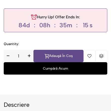
Hurry Up! Offer Ends In:
84
d
08
h
35
m
14
s
Quantity:
Adaugă În Coș
Descriere