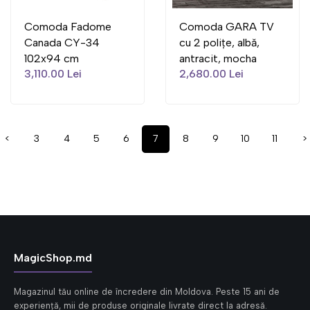
Comoda Fadome
Comoda GARA TV
Canada CY-34
cu 2 polițe, albă,
102x94 cm
antracit, mocha
3,110.00 Lei
2,680.00 Lei
<
3
4
5
6
7
8
9
10
11
>
MagicShop.md
Magazinul tău online de încredere din Moldova. Peste 15 ani de
experiență, mii de produse originale livrate direct la adresă.