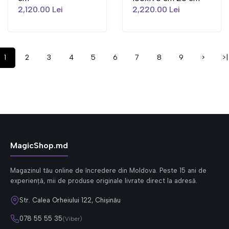
2,120.00 Lei
2,220.00 Lei
1
2
3
4
5
6
7
8
9
>
>|
MagicShop.md
Magazinul tău online de încredere din Moldova. Peste 15 ani de
experiență, mii de produse originale livrate direct la adresă.
Str. Calea Orheiului 122, Chișinău
078 55 55 35
(Viber)