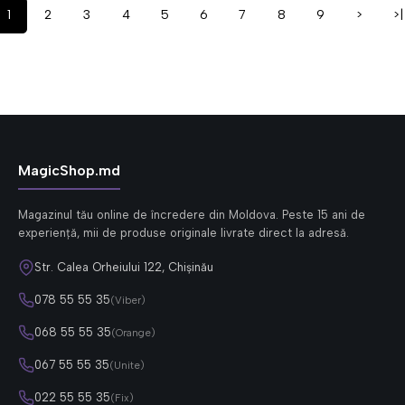
1
2
3
4
5
6
7
8
9
>
>|
MagicShop.md
Magazinul tău online de încredere din Moldova. Peste 15 ani de
experiență, mii de produse originale livrate direct la adresă.
Str. Calea Orheiului 122, Chișinău
078 55 55 35
(Viber)
068 55 55 35
(Orange)
067 55 55 35
(Unite)
022 55 55 35
(Fix)