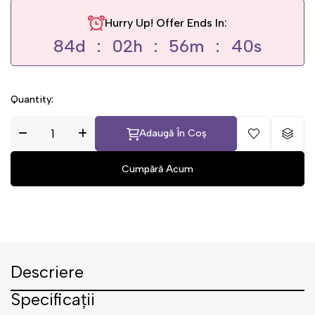
Hurry Up! Offer Ends In:
84
d
02
h
56
m
40
s
Quantity:
Adaugă În Coș
Descriere
Specificații