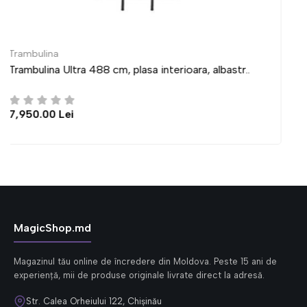
Trambulina
str..
Trambulina Ultra 435 cm, plasa interioara, albas
6,950.00 Lei
MagicShop.md
Magazinul tău online de încredere din Moldova. Peste 15 ani de
experiență, mii de produse originale livrate direct la adresă.
Str. Calea Orheiului 122, Chișinău