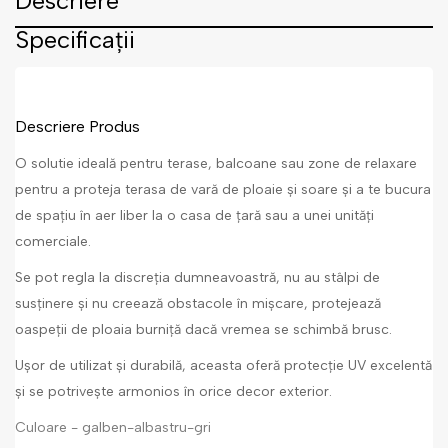
Descriere
Specificații
Descriere Produs
O solutie ideală pentru terase, balcoane sau zone de relaxare
pentru a proteja terasa de vară de ploaie și soare și a te bucura
de spațiu în aer liber la o casa de țară sau a unei unități
comerciale.
Se pot regla la discreția dumneavoastră, nu au stâlpi de
susținere și nu creează obstacole în mișcare, protejează
oaspeții de ploaia burniță dacă vremea se schimbă brusc.
Ușor de utilizat și durabilă, aceasta oferă protecție UV excelentă
și se potrivește armonios în orice decor exterior.
Culoare - galben-albastru-gri