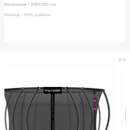
Dimensiune - 295X250 cm.
Material - 100% poliester
«
»