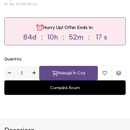
Ex Tax:
5,700.00 Lei
Hurry Up! Offer Ends In:
84
d
10
h
52
m
17
s
Quantity:
Adaugă În Coș