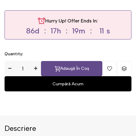
Hurry Up! Offer Ends In:
86
d
17
h
19
m
10
s
Quantity:
Adaugă În Coș
Descriere