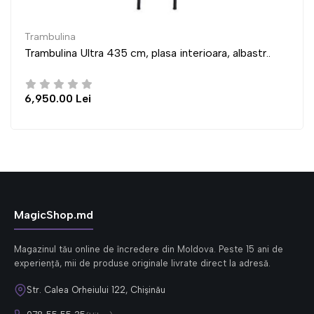
Trambulina
Trambulina Ultra 435 cm, plasa interioara, albastr..
6,950.00 Lei
MagicShop.md
Magazinul tău online de încredere din Moldova. Peste 15 ani de
experiență, mii de produse originale livrate direct la adresă.
Str. Calea Orheiului 122, Chișinău