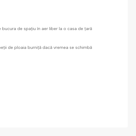
 bucura de spațiu în aer liber la o casa de țară
speții de ploaia burniță dacă vremea se schimbă