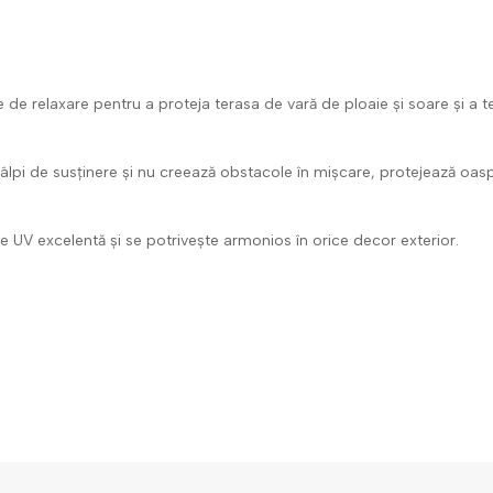
de relaxare pentru a proteja terasa de vară de ploaie și soare și a te
tâlpi de susținere și nu creează obstacole în mișcare, protejează oa
ție UV excelentă și se potrivește armonios în orice decor exterior.