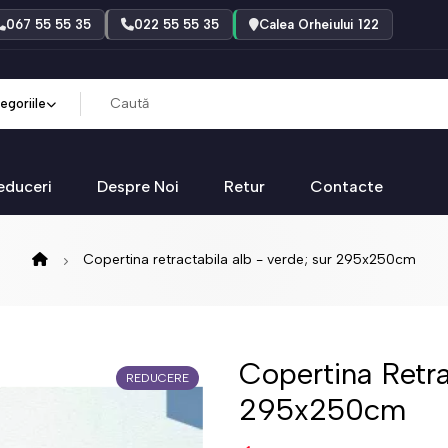
067 55 55 35
022 55 55 35
Calea Orheiului 122
egoriile
educeri
Despre Noi
Retur
Contacte
Copertina retractabila alb - verde; sur 295x250cm
Copertina Retra
REDUCERE
295x250cm