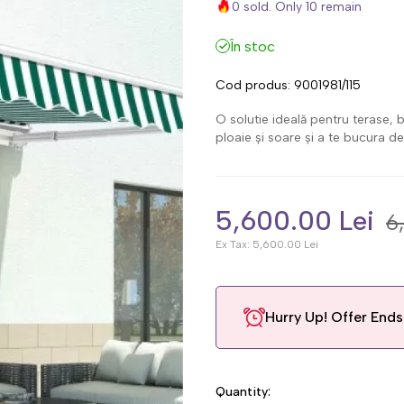
0 sold. Only 10 remain
În stoc
Cod produs:
9001981/115
O solutie ideală pentru terase,
ploaie și soare și a te bucura de 
5,600.00 Lei
6
Ex Tax:
5,600.00 Lei
Hurry Up! Offer Ends 
Quantity: