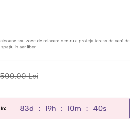
 balcoane sau zone de relaxare pentru a proteja terasa de vară de
spațiu în aer liber
,500.00 Lei
83
d
19
h
10
m
39
s
In: