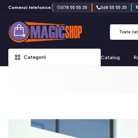
Comenzi telefonice:
078 55 55 35
068 55 55 35
Toate cat
Categorii
Catalog
R