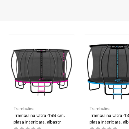
Trambulina
Trambulina
 cm,
Trambulina Ultra 435 cm,
Trambulin
r..
plasa interioara, albastr..
plasă exter