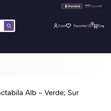
Română
Русский
0
Cont
Favorite (0)
Coș
ctabila Alb - Verde; Sur