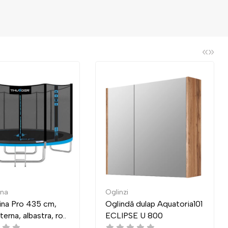
«
»
Oglinzi
Mese de reviste
Oglindă dulap Aquatoria101
Masa Indart Transformer
ECLIPSE U 800
03 (83x83 cm)