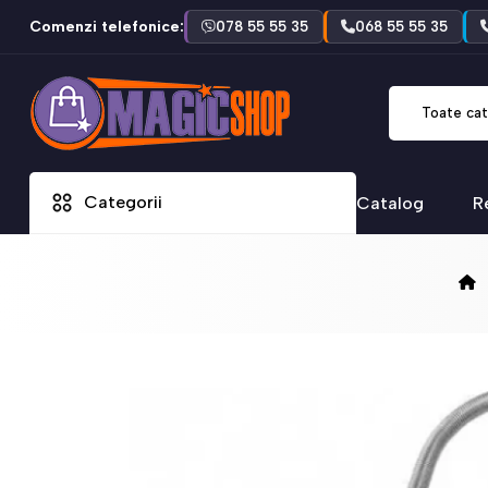
Comenzi telefonice:
078 55 55 35
068 55 55 35
Toate cat
Categorii
Catalog
R