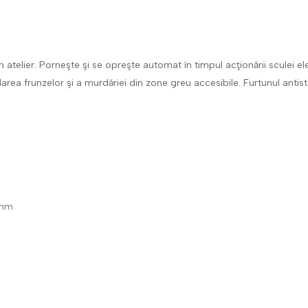
 din atelier. Porneşte şi se opreşte automat în timpul acţionării scule
flarea frunzelor şi a murdăriei din zone greu accesibile. Furtunul ant
 mm