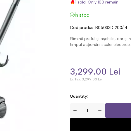
1 sold. Only 100 remain
În stoc
Cod produs:
B06033D1200/14
Elimină praful şi aşchiile, dar ş
timpul acţionării sculei electri
3,299.00 Lei
Ex Tax:
3,299.00 Lei
Quantity: