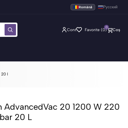
Română
Русский
0
Cont
Favorite (0)
Coș
20 l
ch AdvancedVac 20 1200 W 220
bar 20 L