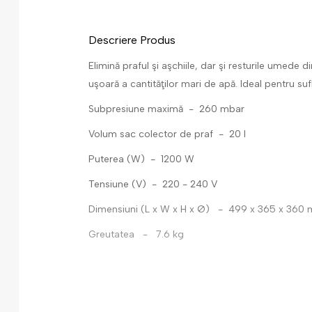
Descriere Produs
Elimină praful şi aşchiile, dar şi resturile umede
uşoară a cantităţilor mari de apă. Ideal pentru su
Subpresiune maximă - 260 mbar
Volum sac colector de praf - 20 l
Puterea (W) - 1200 W
Tensiune (V) - 220 - 240 V
Dimensiuni (L x W x H x Ø) - 499 x 365 x 360
Greutatea - 7.6 kg