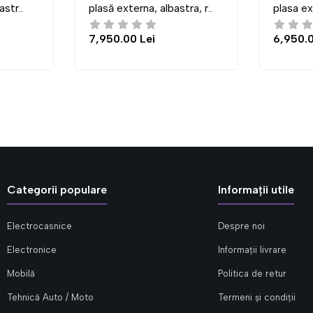
să externa, albastra, r..
plasa externa, albastra, ro..
50.00 Lei
6,950.00 Lei
Categorii populare
Informații utile
Electrocasnice
Despre noi
Electronice
Informații livrare
Mobilă
Politica de retur
Tehnică Auto / Moto
Termeni și condiții