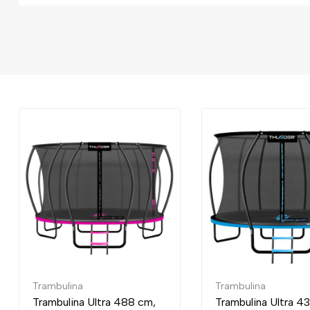
Trambulina
Tra
ra 488 cm,
Trambulina Ultra 435 cm,
Tra