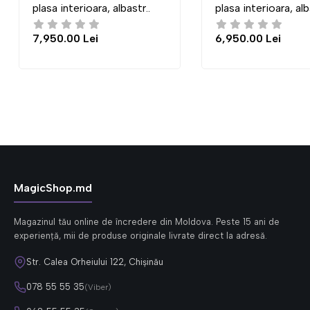
, albastr..
plasa interioara, albastr..
pla
6,950.00 Lei
7,9
MagicShop.md
Magazinul tău online de încredere din Moldova. Peste 15 ani de
experiență, mii de produse originale livrate direct la adresă.
Str. Calea Orheiului 122, Chișinău
078 55 55 35
(Viber)