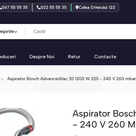
067 55 55 35
022 55 55 35
Calea Orheiului 122
egoriile
educeri
Despre Noi
Retur
Contacte
Aspirator Bosch AdvancedVac 20 1200 W 220 - 240 V 260 mbar 
Aspirator Bos
- 240 V 260 M