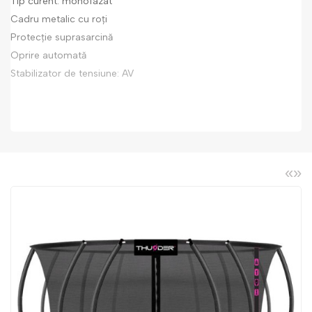
Tip curent: monofazat
Cadru metalic cu roți
Protecție suprasarcină
Oprire automată
Stabilizator de tensiune: AV
«
»