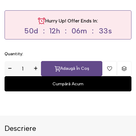
Hurry Up! Offer Ends In:
50
d
12
h
06
m
32
s
Quantity:
Adaugă În Coș
Descriere