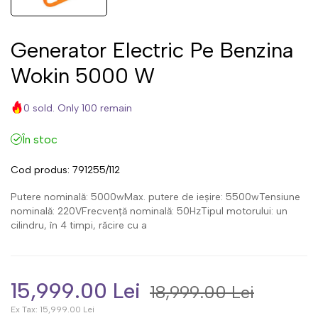
Generator Electric Pe Benzina
Wokin 5000 W
0 sold. Only 100 remain
În stoc
Cod produs:
791255/112
Putere nominală: 5000wMax. putere de ieșire: 5500wTensiune
nominală: 220VFrecvență nominală: 50HzTipul motorului: un
cilindru, în 4 timpi, răcire cu a
15,999.00 Lei
18,999.00 Lei
Ex Tax:
15,999.00 Lei