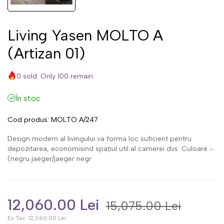
Living Yasen MOLTO А
(Аrtizan 01)
0 sold. Only 100 remain
În stoc
Cod produs:
MOLTO А/247
Design modern al livingului va forma loc suficient pentru
depozitarea, economisind spațiul util al camerei dvs. Culoare -
(negru jaeger/jaeger negr
12,060.00 Lei
15,075.00 Lei
Ex Tax:
12,060.00 Lei