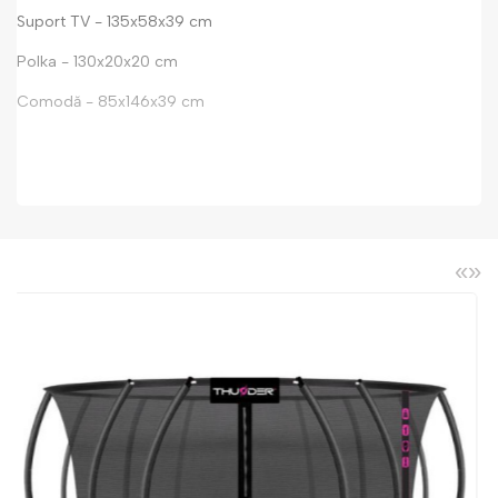
Suport TV - 135x58x39 cm
Polka - 130x20x20 cm
Comodă - 85x146x39 cm
«
»