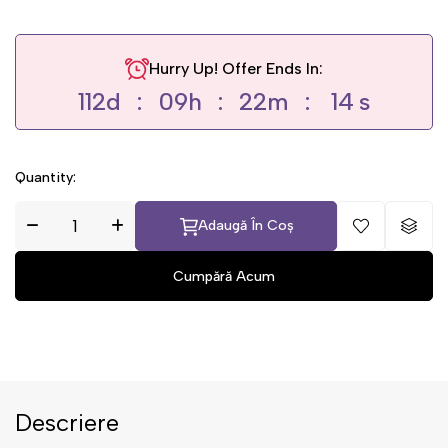
Hurry Up! Offer Ends In:
112
d
09
h
22
m
13
s
Quantity:
Adaugă În Coș
Descriere