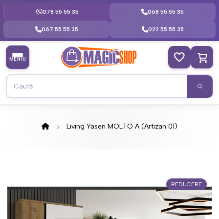
078 55 55 35
068 55 55 35
067 55 55 35
022 55 55 35
MENIU
Living Yasen MOLTO А (Аrtizan 01)
REDUCERE