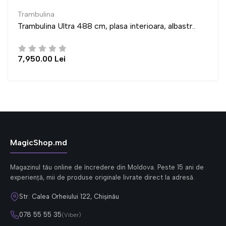
bulina
Tram
bulina Ultra 488 cm, plasa interioara, albastr..
Tram
0.00 Lei
6,95
MagicShop.md
Magazinul tău online de încredere din Moldova. Peste 15 ani de
experiență, mii de produse originale livrate direct la adresă.
Str. Calea Orheiului 122, Chișinău
078 55 55 35
(Viber)