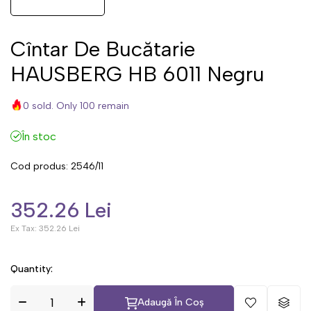
Cîntar De Bucătarie
HAUSBERG HB 6011 Negru
0 sold. Only 100 remain
În stoc
Cod produs:
2546/11
352.26 Lei
Ex Tax:
352.26 Lei
Quantity:
Adaugă În Coș