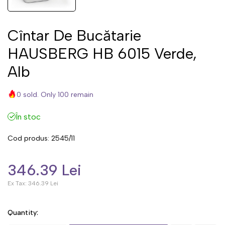
Cîntar De Bucătarie
HAUSBERG HB 6015 Verde,
Alb
0 sold. Only 100 remain
În stoc
Cod produs:
2545/11
346.39 Lei
Ex Tax:
346.39 Lei
Quantity: