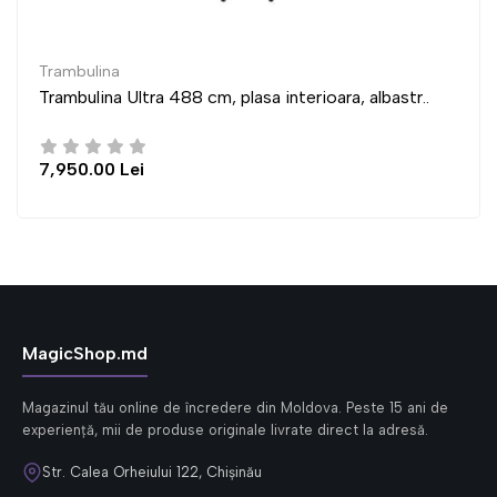
Trambulina
lasa interioara, albastr..
Trambulina Ultra 435 cm, p
6,950.00 Lei
MagicShop.md
Magazinul tău online de încredere din Moldova. Peste 15 ani de
experiență, mii de produse originale livrate direct la adresă.
Str. Calea Orheiului 122, Chișinău