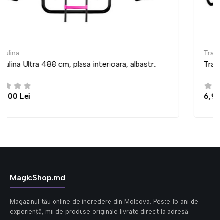
Trambulina
r..
Trambulina Ultra 435 cm, plasa interioara, albastr
6,950.00 Lei
MagicShop.md
Magazinul tău online de încredere din Moldova. Peste 15 ani de
experiență, mii de produse originale livrate direct la adresă.