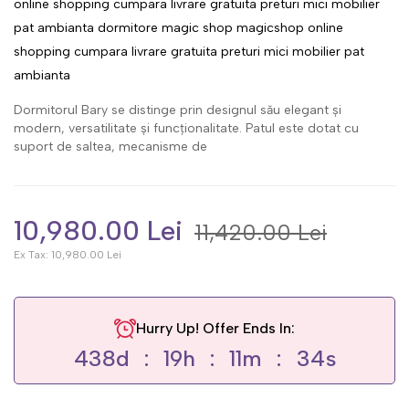
online
shopping
cumpara
livrare
gratuita
preturi
mici
mobilier
pat
ambianta
dormitore
magic
shop
magicshop
online
shopping
cumpara
livrare
gratuita
preturi
mici
mobilier
pat
ambianta
Dormitorul Bary se distinge prin designul său elegant și
modern, versatilitate și funcționalitate. Patul este dotat cu
suport de saltea, mecanisme de
10,980.00 Lei
11,420.00 Lei
Ex Tax:
10,980.00 Lei
Hurry Up! Offer Ends In:
438
d
19
h
11
m
34
s